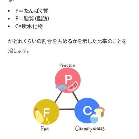
P＝たんぱく質
F＝脂質（脂肪）
C=炭水化物
が
どれくらいの割合を占めるかを示した比率
のことを
指します。