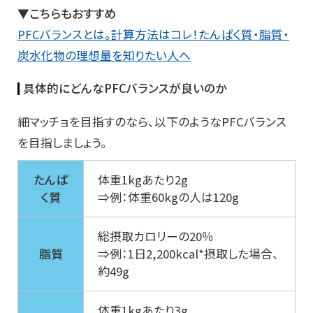
▼こちらもおすすめ
PFCバランスとは。計算方法はコレ！たんぱく質・脂質・
炭水化物の理想量を知りたい人へ
具体的にどんなPFCバランスが良いのか
細マッチョを目指すのなら、以下のようなPFCバランス
を目指しましょう。
たんぱ
体重1kgあたり2g
く質
⇒例：体重60kgの人は120g
総摂取カロリーの20％
脂質
⇒例：1日2,200kcal*摂取した場合、
約49g
体重1kgあたり3g