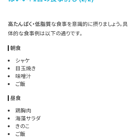
高たんぱく・低脂質
な食事を意識的に摂りましょう。具
体的な食事例は以下の通りです。
朝食
シャケ
目玉焼き
味噌汁
ご飯
昼食
鶏胸肉
海藻サラダ
きのこ
ご飯