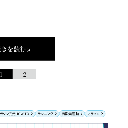
きを読む »
1
2
ラソン完走HOW TO
ランニング
有酸素運動
マラソン