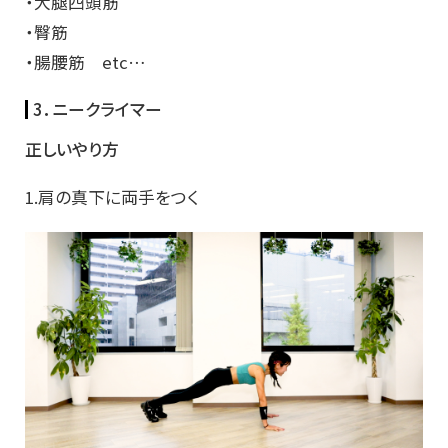
・大腿四頭筋
・臀筋
・腸腰筋 etc…
3．ニークライマー
正しいやり方
1.肩の真下に両手をつく