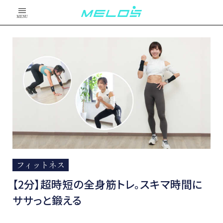
MENU
フィットネス
【2分】超時短の全身筋トレ。スキマ時間に
ササっと鍛える