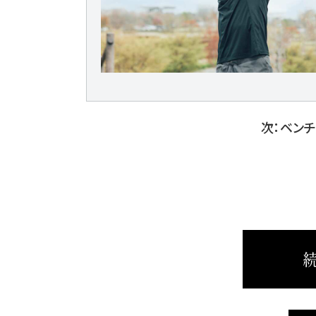
次：ベン
続