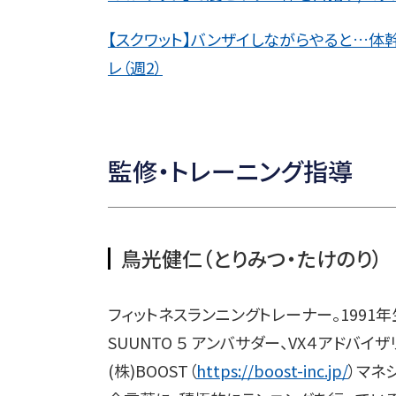
【スクワット】バンザイしながらやると…体
レ（週2）
監修・トレーニング指導
鳥光健仁（とりみつ・たけのり）
フィットネスランニングトレーナー。1991
SUUNTO ５ アンバサダー、VX４アドバイザリ
(株)BOOST（
https://boost-inc.jp/
）マネ