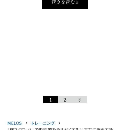
続きを読む »
1
2
3
MELOS
トレーニング
「横スクワット」で股関節を柔らかくする！“左右に揺らす動