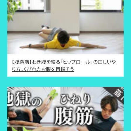
【腹斜筋】わき腹を絞る「ヒップロール」の正しいや
り方。くびれたお腹を目指そう