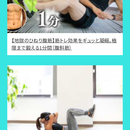
【地獄のひねり腹筋】筋トレ効果をギュッと凝縮。極
限まで鍛える1分間（腹斜筋）