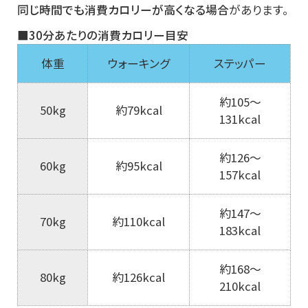
同じ時間でも消費カロリーが高くなる場合
があります。
■30分あたりの消費カロリー目安
体重
ウォーキング
ステッパー
約105〜
50kg
約79kcal
131kcal
約126〜
60kg
約95kcal
157kcal
約147〜
70kg
約110kcal
183kcal
約168〜
80kg
約126kcal
210kcal