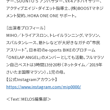
ナー、SUUNTO ５ アンバサダー、VX４アドバイザリー、
アクティブエイジ・ダイエット指導士、(株)BOOSTマネジ
メント契約、HOKA ONE ONE サポート。
［出演者プロフィール］
MIHO／トライアスロン、トレイルランニング、マラソン、
スパルタンレース、筋トレなどが大好きなガチの“市民
アスリート”。日本初のe-sports BIKEのプロチーム
「ONELAP ANGEL」のメンバーとしても活動。フルマラソ
ン自己ベストは3時間13分20秒（ネットタイム／2019年
さいたま国際マラソン）。1児の母。
【公式Instagramアカウント】
https://www.instagram.com/mip0000/
＜Text：MELOS編集部＞