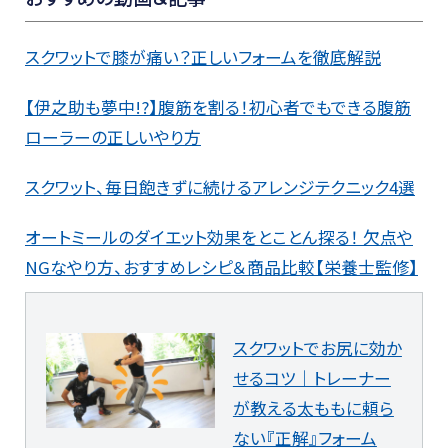
スクワットで膝が痛い？正しいフォームを徹底解説
【伊之助も夢中!?】腹筋を割る！初心者でもできる腹筋
ローラーの正しいやり方
スクワット、毎日飽きずに続けるアレンジテクニック4選
オートミールのダイエット効果をとことん探る！ 欠点や
NGなやり方、おすすめレシピ＆商品比較【栄養士監修】
スクワットでお尻に効か
せるコツ｜トレーナー
が教える太ももに頼ら
ない『正解』フォーム