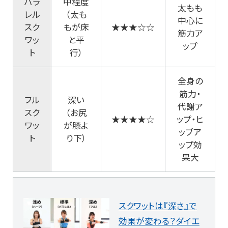
パラ
中程度
太もも
レル
（太も
中心に
スク
もが床
★★★☆☆
筋力ア
ワッ
と平
ップ
ト
行）
全身の
筋力・
フル
深い
代謝ア
スク
（お尻
★★★★☆
ップ・ヒ
ワッ
が膝よ
ップア
ト
り下）
ップ効
果大
スクワットは『深さ』で
効果が変わる？ダイエ