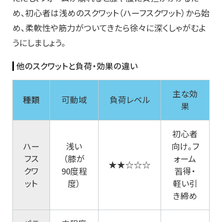
め、初心者は浅めのスクワット（ハーフスクワット）から始
め、柔軟性や筋力がついてきたら徐々に深くしゃがむよ
うにしましょう。
他のスクワットと負荷・効果の違い
主な効
種類
可動域
負荷レベル
果
初心者
ハー
浅い
向け。フ
フス
（膝が
ォーム
★★☆☆☆
クワ
90度程
習得・
ット
度）
軽い引
き締め