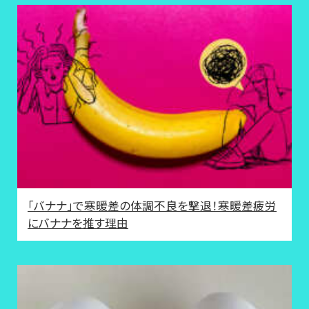
「バナナ」で寒暖差の体調不良を撃退！寒暖差疲労
にバナナを推す理由