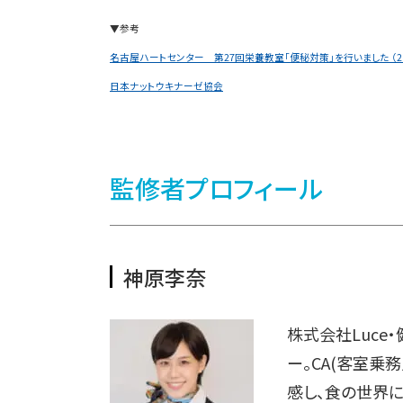
▼参考
名古屋ハートセンター 第27回栄養教室「便秘対策」を行いました （2015
日本ナットウキナーゼ協会
監修者プロフィール
神原李奈
株式会社Luce
ー。CA(客室乗
感し、食の世界