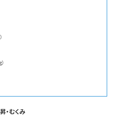
）
g）
上昇・むくみ