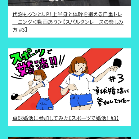
代謝もグンとUP！上半身と体幹を鍛える自重トレ
ーニング＜動画あり＞【スパルタンレースの楽しみ
方 #3】
卓球婚活に参加してみた【スポーツで婚活！ #3】