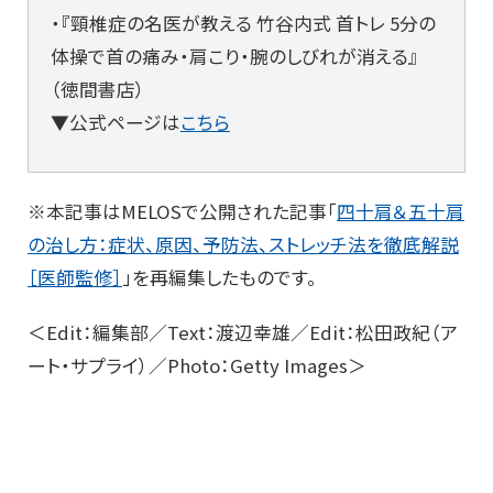
・『頸椎症の名医が教える 竹谷内式 首トレ 5分の
体操で首の痛み・肩こり・腕のしびれが消える』
（徳間書店）
▼公式ページは
こちら
※本記事はMELOSで公開された記事「
四十肩＆五十肩
の治し方：症状、原因、予防法、ストレッチ法を徹底解説
［医師監修］
」を再編集したものです。
＜Edit：編集部／Text：渡辺幸雄／Edit：松田政紀（ア
ート・サプライ）／Photo：Getty Images＞