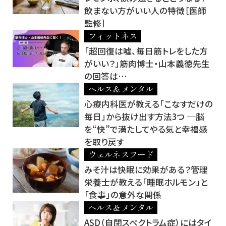
飲まない方がいい人の特徴［医師
監修］
フィットネス
「超回復は嘘、毎日筋トレをした方
がいい？」筋肉博士・山本義徳先生
の回答は…
ヘルス＆メンタル
心療内科医が教える「こなすだけの
毎日」から抜け出す方法3つ ─脳
を“快”で満たしてやる気と幸福感
を取り戻す
ウェルネスフード
みそ汁は快眠に効果がある？管理
栄養士が教える「睡眠ホルモン」と
「食事」の意外な関係
ヘルス＆メンタル
ASD（自閉スペクトラム症）にはタイ