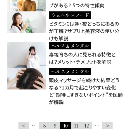
プがある？ 5つの特性傾向
ウェルネスフード
ビタミンCは朝・夜どっちに摂るの
が正解？サプリと美容液の使い分
けも解説
ヘルス＆メンタル
毒親育ちの人に見られる特徴と
は？メリット・デメリットを解説
ヘルス＆メンタル
頭皮マッサージを続けた結果どう
なる？1カ月で起こりやすい変化
と“期待しすぎないポイント”を医師
が解説
<
…
8
9
10
11
12
…
>