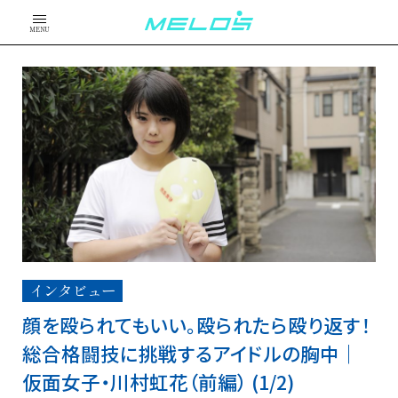
MENU
インタビュー
顔を殴られてもいい。殴られたら殴り返す！
総合格闘技に挑戦するアイドルの胸中｜
仮面女子・川村虹花（前編） (1/2)