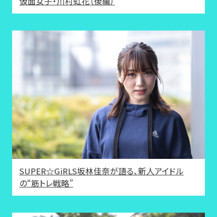
仮面女子・川村虹花（後編）
SUPER☆GiRLS坂林佳奈が語る、新人アイドル
の“筋トレ戦略”