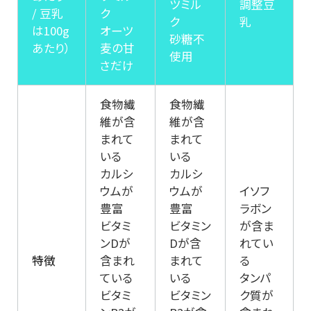
ツミル
調整豆
/ 豆乳
ク
ク
乳
は100g
オーツ
砂糖不
あたり）
麦の甘
使用
さだけ
食物繊
食物繊
維が含
維が含
まれて
まれて
いる
いる
カルシ
カルシ
ウムが
ウムが
イソフ
豊富
豊富
ラボン
ビタミ
ビタミン
が含ま
ンDが
Dが含
れてい
特徴
含まれ
まれて
る
ている
いる
タンパ
ビタミ
ビタミン
ク質が