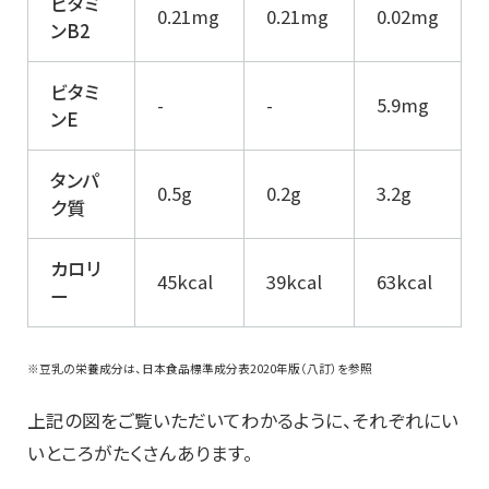
ビタミ
0.21mg
0.21mg
0.02mg
ンB2
ビタミ
-
-
5.9mg
ンE
タンパ
0.5g
0.2g
3.2g
ク質
カロリ
45kcal
39kcal
63kcal
ー
※豆乳の栄養成分は、日本食品標準成分表2020年版（八訂）を参照
上記の図をご覧いただいてわかるように、それぞれにい
いところがたくさんあります。