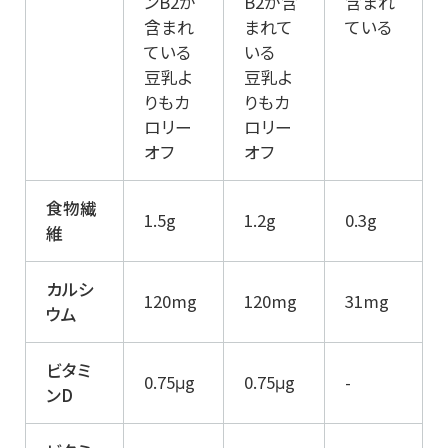
ンB2が
B2が含
含まれ
含まれ
まれて
ている
ている
いる
豆乳よ
豆乳よ
りもカ
りもカ
ロリー
ロリー
オフ
オフ
食物繊
1.5g
1.2g
0.3g
維
カルシ
120mg
120mg
31mg
ウム
ビタミ
0.75μg
0.75μg
-
ンD