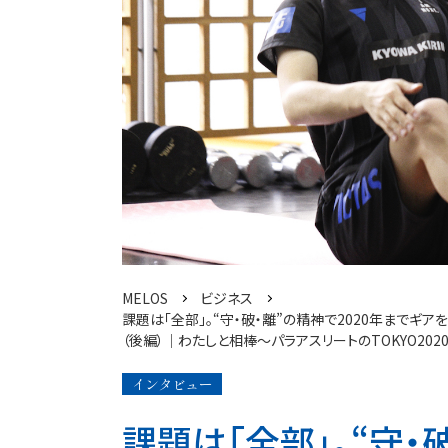
MELOS
ビジネス
課題は「全部」。“守・破・離”の精神で2020年までギ
（後編）│わたしと相棒～パラアスリートのTOKYO202
インタビュー
課題は「全部」。“守・