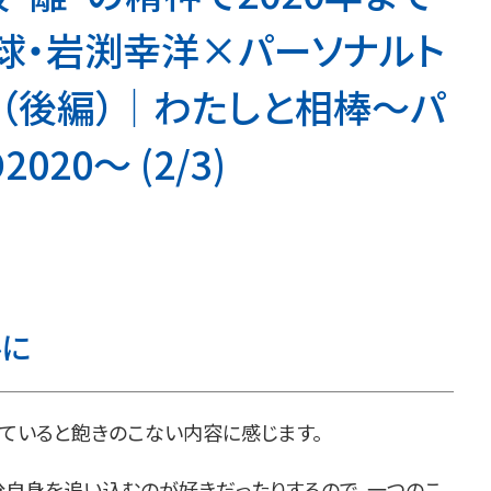
球・岩渕幸洋×パーソナルト
（後編）│わたしと相棒～パ
20～ (2/3)
ルに
見ていると飽きのこない内容に感じます。
分自身を追い込むのが好きだったりするので、一つのこ