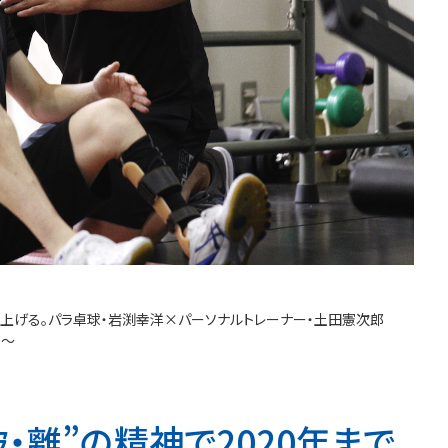
アを上げる。パラ卓球・岩渕幸洋×パーソナルトレーナー・土田憲次郎
0～
破・離”の精神で2020年まで