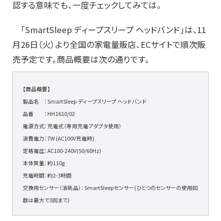
認する意味でも、一度チェックしてみては。
「SmartSleep ディープスリープ ヘッドバンド」は、11
月26日（火）より全国の家電量販店、ECサイトで順次販
売予定です。商品概要は次の通りです。
【商品概要】
製品名 ：SmartSleep ディープスリープ ヘッドバンド
品番 ：HH1610/02
電源方式：充電式（専用充電アダプタ使用）
消費電力：7W (AC100V充電時)
定格電圧：AC100-240V(50/60Hz)
本体質量：約110g
充電時間：約2-3時間
交換用センサー（消耗品）：SmartSleepセンサー(ひとつのセンサーの使用回
数は最大で3回まで)