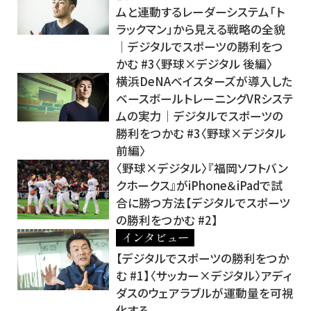
ムと連動するレーダーシステム「ト
ラックマン」から見える戦略の全貌
│デジタルでスポーツの勝利をつ
かむ #3〈野球×デジタル 後編〉
横浜DeNAベイスターズが導入した
ベースボールトレーニングVRシステ
ムの実力│デジタルでスポーツの
勝利をつかむ #3〈野球×デジタル
前編〉
〈野球×デジタル〉『福岡ソフトバン
クホークス』がiPhone＆iPadで試
合に勝つ方法【デジタルでスポーツ
の勝利をつかむ #2】
インタビュー
【デジタルでスポーツの勝利をつか
む #1】〈サッカー×デジタル〉アディ
ダスのウェアラブルが運動量を可視
化する