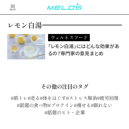
MENU
レモン白湯
ウェルネスフード
「レモン白湯」にはどんな効果があ
るの？専門家の意見まとめ
その他の注目のタグ
筋トレ
走る
体をほぐす
ストレス解消
疲労回復
話題の食べ物
プロテイン
痩せる
眠れない
話題のヒト・企業