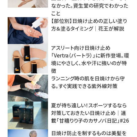
なかった。資生堂の研究でわかった
こと
【部位別】日焼け止めの正しい塗り
方＆塗るタイミング│花王が解説
アスリート向け日焼け止め
「Vertra（バートラ）」に新作登場。環
境にやさしく、水や汗に強いのが特
徴
ランニング時の肌を日焼けから守
る。すぐ実践できる紫外線対策
夏が待ち遠しい！スポーツするなら
対策しておきたい日焼け止め│連
載「甘糟りり子のカサノバ日記」#26
日焼け防止を制するものは美髪を