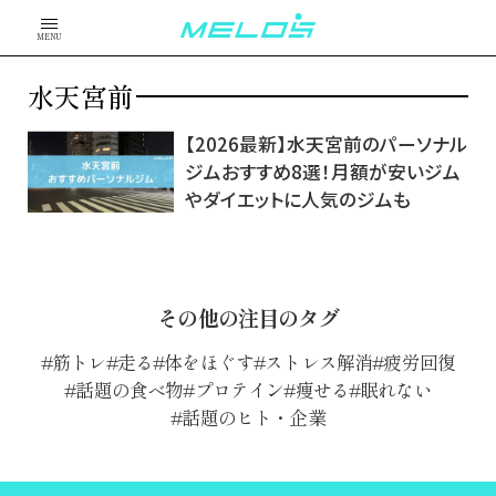
MENU
水天宮前
【2026最新】水天宮前のパーソナル
ジムおすすめ8選！月額が安いジム
やダイエットに人気のジムも
その他の注目のタグ
筋トレ
走る
体をほぐす
ストレス解消
疲労回復
話題の食べ物
プロテイン
痩せる
眠れない
話題のヒト・企業