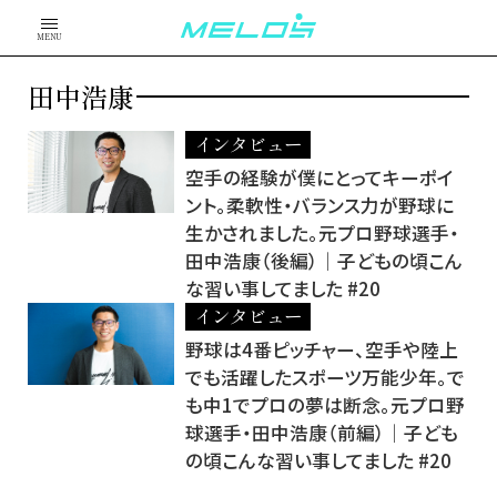
MENU
田中浩康
インタビュー
空手の経験が僕にとってキーポイ
ント。柔軟性・バランス力が野球に
生かされました。元プロ野球選手・
田中浩康（後編）│子どもの頃こん
な習い事してました #20
インタビュー
野球は4番ピッチャー、空手や陸上
でも活躍したスポーツ万能少年。で
も中1でプロの夢は断念。元プロ野
球選手・田中浩康（前編）│子ども
の頃こんな習い事してました #20