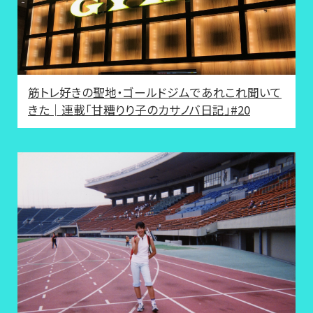
筋トレ好きの聖地・ゴールドジムであれこれ聞いて
きた│連載「甘糟りり子のカサノバ日記」#20