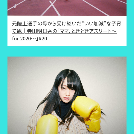
元陸上選手の母から受け継いだ“いい加減”な子育
て観│寺田明日香の「ママ、ときどきアスリート～
for 2020～」#20