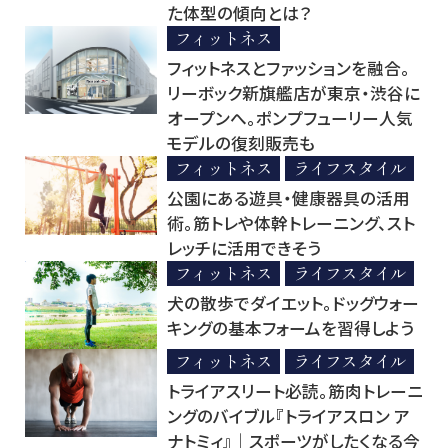
た体型の傾向とは？
フィットネス
フィットネスとファッションを融合。
リーボック新旗艦店が東京・渋谷に
オープンへ。ポンプフューリー人気
モデルの復刻販売も
フィットネス
ライフスタイル
公園にある遊具・健康器具の活用
術。筋トレや体幹トレーニング、スト
レッチに活用できそう
フィットネス
ライフスタイル
犬の散歩でダイエット。ドッグウォー
キングの基本フォームを習得しよう
フィットネス
ライフスタイル
トライアスリート必読。筋肉トレーニ
ングのバイブル『トライアスロン ア
ナトミィ』│スポーツがしたくなる今