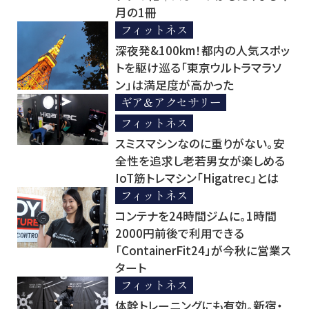
月の1冊
フィットネス
深夜発&100km！都内の人気スポッ
トを駆け巡る「東京ウルトラマラソ
ン」は満足度が高かった
ギア＆アクセサリー
フィットネス
スミスマシンなのに重りがない。安
全性を追求し老若男女が楽しめる
IoT筋トレマシン「Higatrec」とは
フィットネス
コンテナを24時間ジムに。1時間
2000円前後で利用できる
「ContainerFit24」が今秋に営業ス
タート
フィットネス
体幹トレーニングにも有効。新宿・