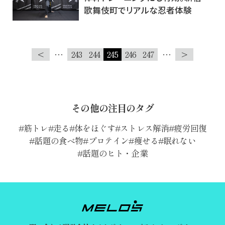
歌舞伎町でリアルな忍者体験
<
…
243
244
245
246
247
…
>
その他の注目のタグ
筋トレ
走る
体をほぐす
ストレス解消
疲労回復
話題の食べ物
プロテイン
痩せる
眠れない
話題のヒト・企業