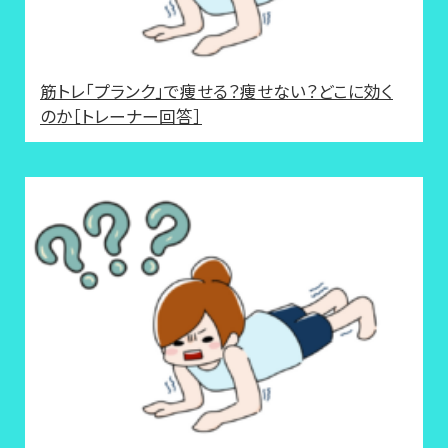
筋トレ「プランク」で痩せる？痩せない？どこに効く
のか［トレーナー回答］