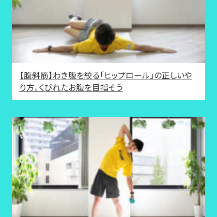
【腹斜筋】わき腹を絞る「ヒップロール」の正しいや
り方。くびれたお腹を目指そう