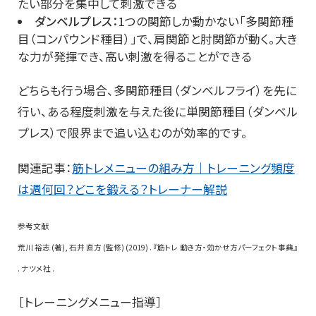
たい部分を集中して刺激できる
ダンベルプレス：
1つの関節しか動かない「多関節種
目（コンパウンド種目）」で、肩関節と肘関節が動く。大き
な力が発揮でき、高い刺激を得ることができる
どちらも行う場合、多関節種目（ダンベルフライ）を先に
行い、ある程度刺激を与えた後に単関節種目（ダンベル
プレス）で限界まで追い込むのが効率的です。
関連記事：
筋トレメニューの組み方｜トレーニング頻度
は週何回？どこを鍛える？トレーナー解説
参考文献
荒川 裕志 (著), 石井 直方 (監修) (2019) . 『筋トレ 動き方・効かせ方パーフェクト事典』
. ナツメ社 .
［トレーニングメニュー指導］