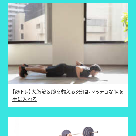
【筋トレ】大胸筋＆腕を鍛える3分間。マッチョな腕を
手に入れろ