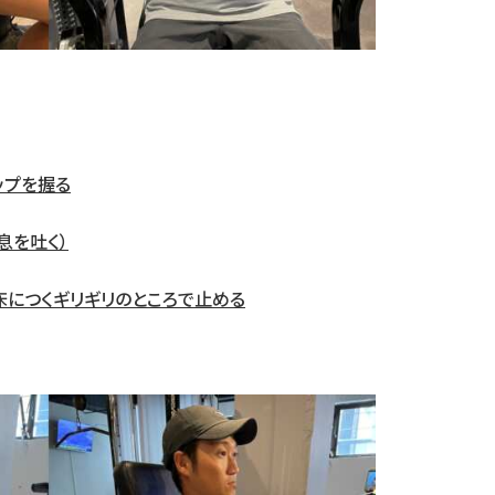
ップを握る
息を吐く）
床につくギリギリのところで止める