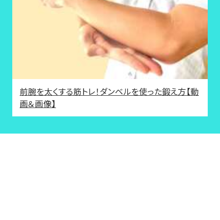
前腕を太くする筋トレ！ダンベルを使った鍛え方【動
画＆画像】