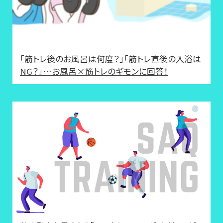
「筋トレ後のお風呂は何度？」「筋トレ直後の入浴は
NG？」…お風呂×筋トレのギモンに回答！