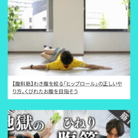
【腹斜筋】わき腹を絞る「ヒップロール」の正しいや
り方。くびれたお腹を目指そう