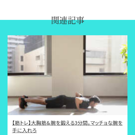
関連記事
【筋トレ】大胸筋＆腕を鍛える3分間。マッチョな腕を
手に入れろ