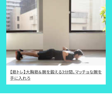
【筋トレ】大胸筋＆腕を鍛える3分間。マッチョな腕を
手に入れろ