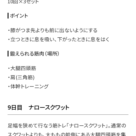
10回×3セット
ポイント
・膝がつま先よりも前に出ないようにする
・立つときに息を吸い、下がったときに息をはく
鍛えられる筋肉（場所）
・大腿四頭筋
・肩(三角筋)
・体幹トレーニング
9日目 ナロースクワット
足幅を狭めて行なう筋トレ「ナロースクワット」。通常の
スクワットよりも、太ももの前側にある大腿四頭筋を集