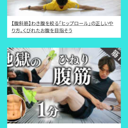
【腹斜筋】わき腹を絞る「ヒップロール」の正しいや
り方。くびれたお腹を目指そう