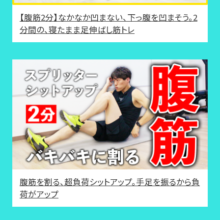
【腹筋2分】なかなか凹まない、下っ腹を凹まそう。2
分間の、寝たまま足伸ばし筋トレ
腹筋を割る、超負荷シットアップ。手足を振るから負
荷がアップ