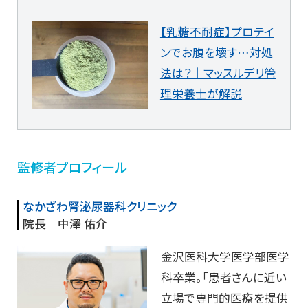
【乳糖不耐症】プロテイ
ンでお腹を壊す…対処
法は？｜マッスルデリ管
理栄養士が解説
監修者プロフィール
なかざわ腎泌尿器科クリニック
院長 中澤 佑介
金沢医科大学医学部医学
科卒業。「患者さんに近い
立場で専門的医療を提供