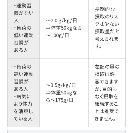
・運動習
長期的な
慣がない
摂取のリス
人
〜2.0 g/kg/日
クは少ない
・負荷の
⇒体重50kgなら
摂取量だと
低い運動
～100g/日
考えられま
習慣が
す。
ある人
・負荷の
左記の量の
高い運動
摂取は許
習慣が
容できます
〜3.5g/kg/日
ある人
が、目的も
⇒体重50kgな
・病気に
なく摂取を
ら〜175g/日
より体力
継続するこ
を消耗し
とは推奨で
ている人
きません。