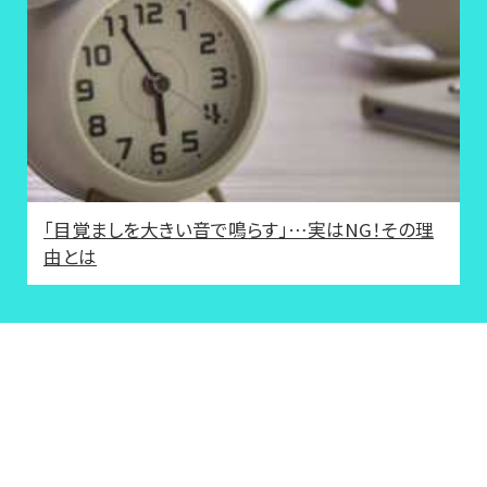
「目覚ましを大きい音で鳴らす」…実はNG！その理
由とは