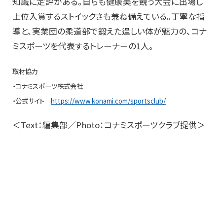
知識に定評がある。自らも健康美を競う大会に出場し
上位入賞するストイックさも兼ね備えている。丁寧な指
導と、実業団の柔道部で鍛えた逞しい体が魅力の、コナ
ミスポーツを代表するトレーナーの1人。
取材協力
・コナミスポーツ株式会社
・公式サイト
https://www.konami.com/sportsclub/
＜Text：編集部／Photo：コナミスポーツクラブ提供＞