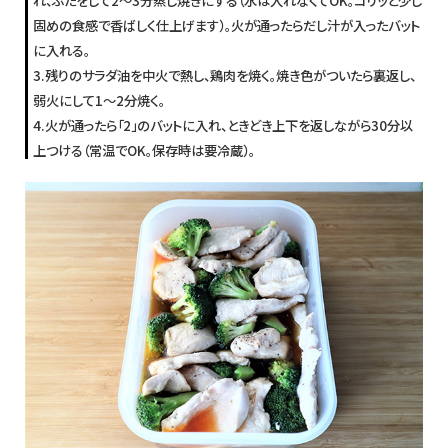
れ、ふたをして2〜3分蒸し焼きにする（水は入れなくてOK。コリッと少し
固めの食感で香ばしく仕上げます）。火が通ったらだし汁が入ったバット
に入れる。
3.残りのサラダ油を中火で熱し、鶏肉を焼く。焼き色がついたら裏返し、
弱火にして1〜2分焼く。
4.火が通ったら「2」のバットに入れ、ときどき上下を返しながら30分以
上つける（常温でOK。保存時は要冷蔵）。