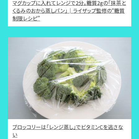
マグカップに入れてレンジで2分。糖質2gの「抹茶と
くるみのおから蒸しパン」│ライザップ監修の“糖質
制限レシピ”
ブロッコリーは「レンジ蒸し」でビタミンCを逃さな
い