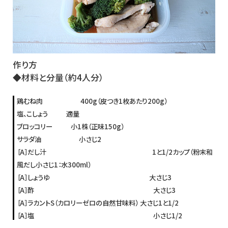
作り方
◆材料と分量（約4人分）
鶏むね肉 400g（皮つき1枚あたり200g）
塩、こしょう 適量
ブロッコリー 小1株（正味150g）
サラダ油 小さじ2
［A］だし汁 1と1/2カップ（粉末和
風だし小さじ1：水300ml）
［A］しょうゆ 大さじ3
［A］酢 大さじ3
［A］ラカントS（カロリーゼロの自然甘味料） 大さじ1と1/2
［A］塩 小さじ1/2