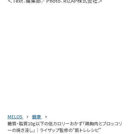
＜Text：編集部／Photo：RIZAP株式会社＞
MELOS
健康
糖質・脂質10g以下の低カロリーおかず「鶏胸肉とブロッコリ
ーの焼き浸し」│ライザップ監修の“筋トレレシピ”