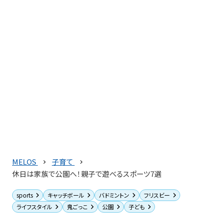
MELOS
子育て
休日は家族で公園へ！親子で遊べるスポーツ7選
sports
キャッチボール
バドミントン
フリスビー
ライフスタイル
鬼ごっこ
公園
子ども