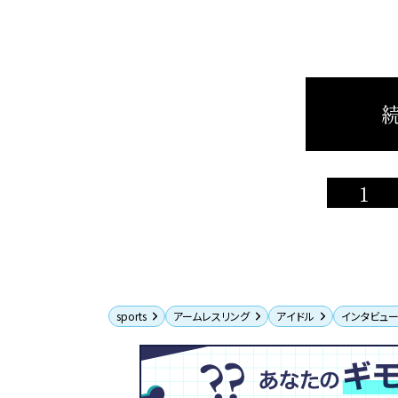
続
1
sports
アームレスリング
アイドル
インタビュ