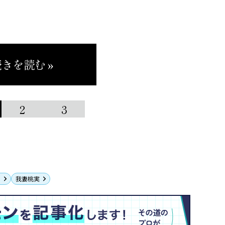
きを読む »
2
3
ー
我妻桃実