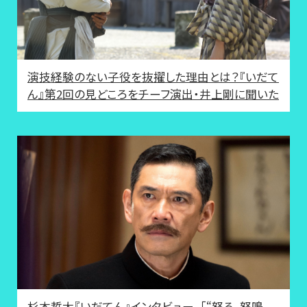
演技経験のない子役を抜擢した理由とは？『いだて
ん』第2回の見どころをチーフ演出・井上剛に聞いた
杉本哲太『いだてん』インタビュー。「“怒る、怒鳴