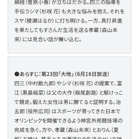
絹枝（菅原小春）が立ちはだかる。四三の指導を
手伝うシマ（杉咲 花）も大きな悩みを抱え、それを
スヤ（綾瀬はるか）に打ち明ける。一方、真打昇進
を果たしてもすさんだ生活を送る孝蔵（森山未
來）には見合い話が舞い込む。
●あらすじ：第23回「大地」（6月16日放送）
四三（中村勘九郎）やシマ（杉咲 花）の提案で、富
江（黒島結菜）は父の大作（板尾創路）と駆けっこ
で競走。鍛えた女性は男に勝てると証明する。治
五郎（役所広司）はスポーツが育ってきた日本で
オリンピックを開催できるよう神宮外苑競技場の
完成を急ぐ。方や、孝蔵（森山未來）とおりん（夏