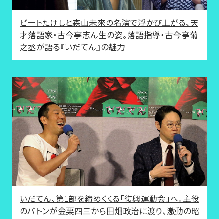
ビートたけしと森山未來の名演で浮かび上がる、天
才落語家・古今亭志ん生の姿。落語指導・古今亭菊
之丞が語る『いだてん』の魅力
いだてん、第1部を締めくくる「復興運動会」へ。主役
のバトンが金栗四三から田畑政治に渡り、激動の昭