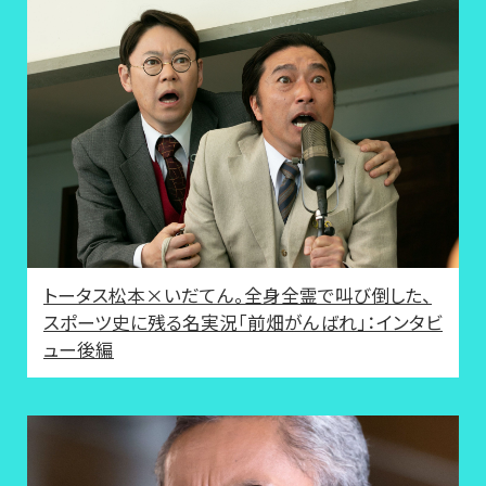
トータス松本×いだてん。全身全霊で叫び倒した、
スポーツ史に残る名実況「前畑がんばれ」：インタビ
ュー後編