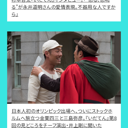
る”が永井道明さんの愛情表現。不器用な人ですか
ら」
日本人初のオリンピック出場へ、ついにストックホ
ルムへ旅立つ金栗四三と三島弥彦。『いだてん』第8
回の見どころをチーフ演出・井上剛に聞いた