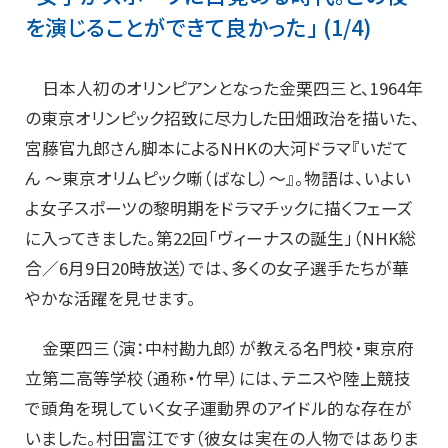
を演じることができて良かった」 (1/4)
日本人初のオリンピアンとなった金栗四三と、1964年
の東京オリンピック招致に尽力した田畑政治を描いた、
宮藤官九郎さん脚本によるNHKの大河ドラマ『いだて
ん ～東京オリムピック噺（ばなし）～』。物語は、いよい
よ女子スポーツの黎明期をドラマチックに描くフェーズ
に入ってきました。第22回「ヴィーナスの誕生」（NHK総
合／6月9日20時放送）では、多くの女子選手たちが華
やかな活躍を見せます。
金栗四三（演：中村勘九郎）が教える名門校・東京府
立第二高等学校（通称・竹早）には、テニスや陸上競技
で頭角を現していく女子運動界のアイドル的な存在が
いました。村田富江です（彼女は実在の人物ではありま