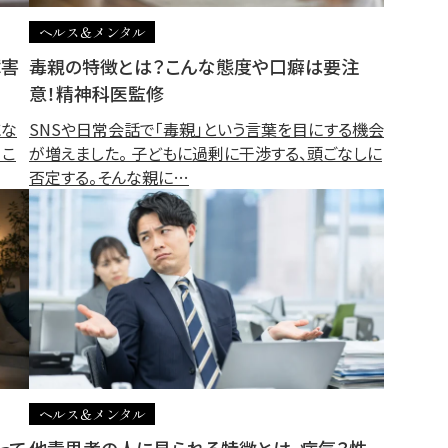
ヘルス＆メンタル
障害
毒親の特徴とは？こんな態度や口癖は要注
意！精神科医監修
にな
SNSや日常会話で「毒親」という言葉を目にする機会
、こ
が増えました。 子どもに過剰に干渉する、頭ごなしに
否定する。そんな親に…
ヘルス＆メンタル
って
他責思考の人に見られる特徴とは。病気？性