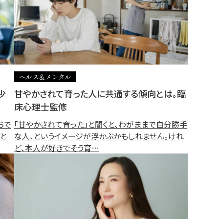
ヘルス＆メンタル
少
甘やかされて育った人に共通する傾向とは。臨
床心理士監修
ちで
「甘やかされて育った」と聞くと、わがままで自分勝手
と
な人、というイメージが浮かぶかもしれません。けれ
ど、本人が好きでそう育…