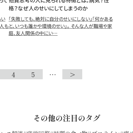
格？なぜ人のせいにしてしまうのか
もい
「失敗しても、絶対に自分のせいにしない」「何かある
る人も
と、いつも誰かや環境のせい」。 そんな人が職場や家
庭、友人関係の中にい…
4
5
…
>
その他の注目のタグ