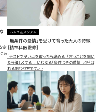
な
ヘルス＆メンタル
「無条件の愛情」を受けて育った大人の特徴
［精神科医監修］
安定
とはあ
「テストで良い点を取ったら褒める」「言うことを聞い
たら優しくする」。 いわゆる「条件つきの愛情」と呼ば
れる関わり方です。…