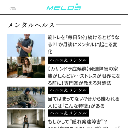
MENU
メンタルヘルス
筋トレを「毎日5分」続けるとどうな
る？1か月後にメンタルに起こる変
化
ヘルス＆メンタル
【カサンドラ症候群】発達障害の家
族がしんどい…ストレスが限界にな
る前に！専門家が教える対処法
ヘルス＆メンタル
当てはまってない？皆から嫌われる
人には「こんな特徴」がある
ヘルス＆メンタル
もしかして"隠れ発達障害"？