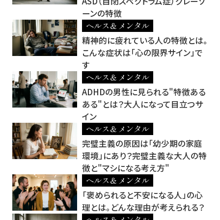
ASD（自閉スペクトラム症）グレーゾ
ーンの特徴
ヘルス＆メンタル
精神的に疲れている人の特徴とは。
こんな症状は「心の限界サイン」で
す
ヘルス＆メンタル
ADHDの男性に見られる"特徴ある
ある"とは？大人になって目立つサ
イン
ヘルス＆メンタル
完璧主義の原因は「幼少期の家庭
環境」にあり？完璧主義な大人の特
徴と"マシになる考え方"
ヘルス＆メンタル
「褒められると不安になる人」の心
理とは。どんな理由が考えられる？
ヘルス＆メンタル