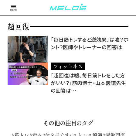
MENU
超回復
「毎日筋トレすると逆効果」は嘘？ホ
ント？医師やトレーナーの回答は
フィットネス
「超回復は嘘、毎日筋トレをした方
がいい？」筋肉博士・山本義徳先生
の回答は…
その他の注目のタグ
筋トレ
走る
体をほぐす
ストレス解消
疲労回復