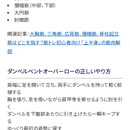
僧帽筋（中部、下部）
大円筋
肘関節
関連記事：
大胸筋、三角筋、広背筋、僧帽筋、脊柱起立
筋はどこを指す？筋トレ初心者向け「上半身」の筋肉解
説
ダンベルベントオーバーローの正しいやり方
肩幅に足を開いて立ち、両手にダンベルを持って軽く前
傾する
胸を張り、息を吸いながら肩甲骨を寄せるように肘を引
く
ダンベルを下腹部あたりに引き上げたら一瞬キープす
る
ゆっくり最初の姿勢に戻す